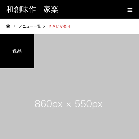
和創味作 家楽
メニュー一覧
さきいか炙り
逸品