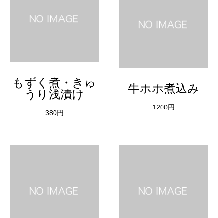
もずく煮・きゅ
牛ホホ煮込み
うり浅漬け
1200円
380円