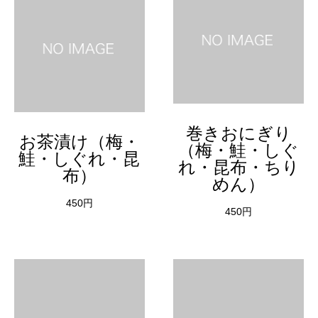
巻きおにぎり
お茶漬け（梅・
（梅・鮭・しぐ
鮭・しぐれ・昆
れ・昆布・ちり
布）
めん）
450円
450円