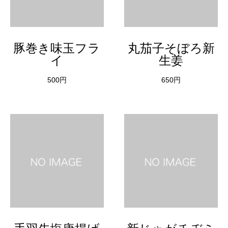
豚巻き味玉フラ
丸茄子そぼろ新
イ
生姜
500円
650円