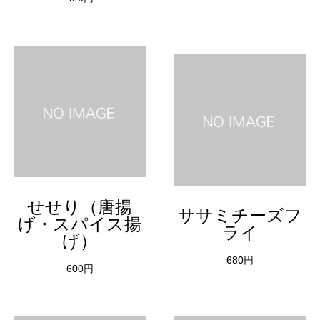
せせり（唐揚
ササミチーズフ
げ・スパイス揚
ライ
げ）
680円
600円