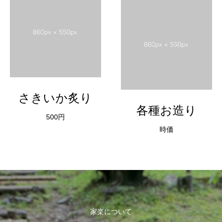
さきいか炙り
各種お造り
500円
時価
家楽について