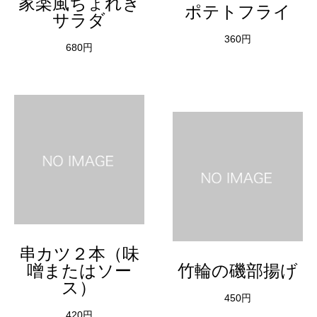
家楽風ちょれぎ
ポテトフライ
サラダ
360円
680円
串カツ２本（味
噌またはソー
竹輪の磯部揚げ
ス）
450円
420円