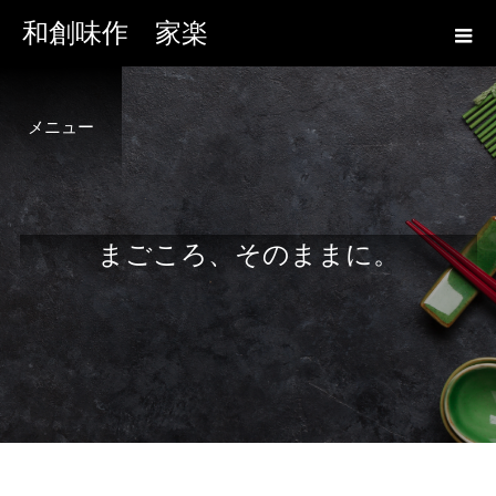
和創味作 家楽
メニュー
ま
ご
こ
ろ
、
そ
の
ま
ま
に
。