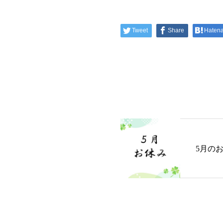
Tweet
Share
Haten
5月の