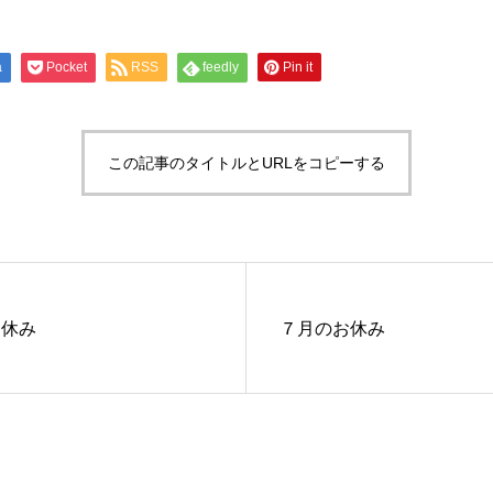
a
Pocket
RSS
feedly
Pin it
この記事のタイトルとURLをコピーする
お休み
７月のお休み